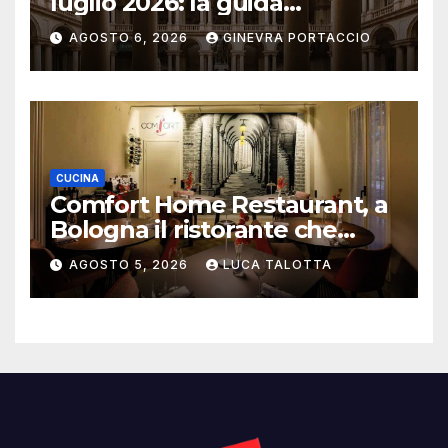
luglio 2026: la guida
aggiornata
AGOSTO 6, 2026
GINEVRA PORTACCIO
CUCINA
Comfort Home Restaurant, a
Bologna il ristorante che
trasforma l’ospitalità in
AGOSTO 5, 2026
LUCA TALOTTA
un’esperienza di casa