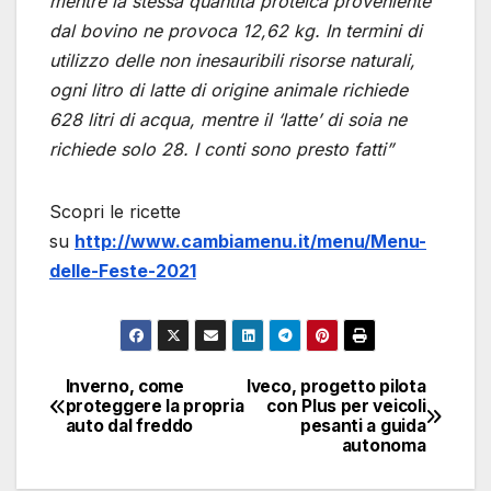
mentre la stessa quantità proteica proveniente
dal bovino ne provoca 12,62 kg. In termini di
utilizzo delle non inesauribili risorse naturali,
ogni litro di latte di origine animale richiede
628 litri di acqua, mentre il ‘latte’ di soia ne
richiede solo 28. I conti sono presto fatti”
Scopri le ricette
su
http://www.cambiamenu.it/menu/Menu-
delle-Feste-2021
Inverno, come
Iveco, progetto pilota
Navigazione
proteggere la propria
con Plus per veicoli
auto dal freddo
pesanti a guida
articoli
autonoma