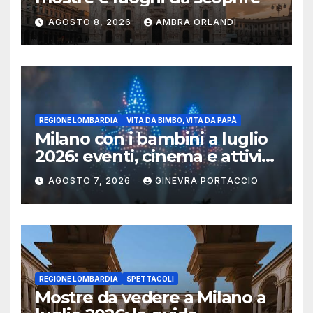
AGOSTO 8, 2026
AMBRA ORLANDI
REGIONE LOMBARDIA
VITA DA BIMBO, VITA DA PAPÀ
Milano con i bambini a luglio
2026: eventi, cinema e attività
per famiglie
AGOSTO 7, 2026
GINEVRA PORTACCIO
REGIONE LOMBARDIA
SPETTACOLI
Mostre da vedere a Milano a