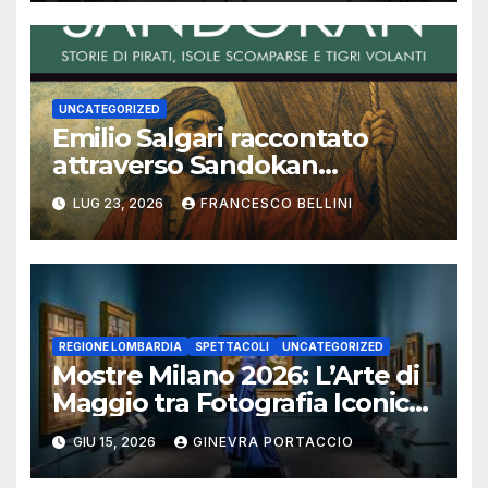
UNCATEGORIZED
Emilio Salgari raccontato
attraverso Sandokan
(seconda ed ultima parte)
LUG 23, 2026
FRANCESCO BELLINI
REGIONE LOMBARDIA
SPETTACOLI
UNCATEGORIZED
Mostre Milano 2026: L’Arte di
Maggio tra Fotografia Iconica
e Installazioni Immersive
GIU 15, 2026
GINEVRA PORTACCIO