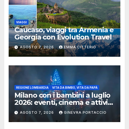
VIAGGI
Caucaso, viaggi tra Armenia e
Georgia con Evolution Travel
AGOSTO 7, 2026
EMMA CITTERIO
REGIONE LOMBARDIA
VITA DA BIMBO, VITA DA PAPÀ
Milano con i bambini a luglio
2026: eventi, cinema e attività
per famiglie
AGOSTO 7, 2026
GINEVRA PORTACCIO