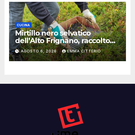
CUCINA
Mirtillo nero selvatico
dell’Alto Frignano, raccolto
buono e clima da monitorare
AGOSTO 6, 2026
EMMA CITTERIO