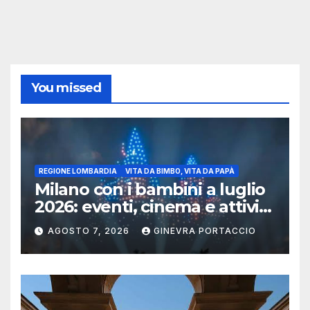
You missed
REGIONE LOMBARDIA
VITA DA BIMBO, VITA DA PAPÀ
Milano con i bambini a luglio
2026: eventi, cinema e attività
per famiglie
AGOSTO 7, 2026
GINEVRA PORTACCIO