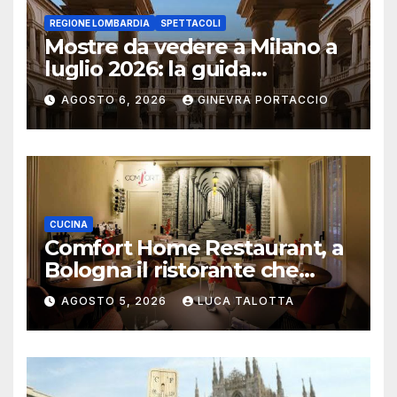
REGIONE LOMBARDIA
SPETTACOLI
Mostre da vedere a Milano a
luglio 2026: la guida
aggiornata
AGOSTO 6, 2026
GINEVRA PORTACCIO
CUCINA
Comfort Home Restaurant, a
Bologna il ristorante che
trasforma l’ospitalità in
AGOSTO 5, 2026
LUCA TALOTTA
un’esperienza di casa