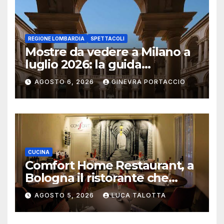
REGIONE LOMBARDIA
SPETTACOLI
Mostre da vedere a Milano a
luglio 2026: la guida
aggiornata
AGOSTO 6, 2026
GINEVRA PORTACCIO
CUCINA
Comfort Home Restaurant, a
Bologna il ristorante che
trasforma l’ospitalità in
AGOSTO 5, 2026
LUCA TALOTTA
un’esperienza di casa