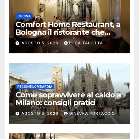
CUCINA
Comfort Home Restaurant, a
Bologna il ristorante che
trasforma l’ospitalità in
AGOSTO 5, 2026
LUCA TALOTTA
un’esperienza di casa
REGIONE LOMBARDIA
Come sopravvivere al caldo a
Milano: consigli pratici
AGOSTO 5, 2026
GINEVRA PORTACCIO