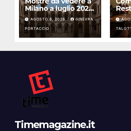
Mostre da vedere a
Com
Milano a luglio 2026:
Rest
la guida aggiornata
Bolo
AGOSTO 6, 2026
GINEVRA
AGO
che 
l’osp
PORTACCIO
TALOT
un’e
cas
Timemagazine.it