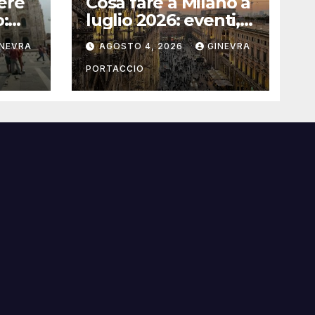
ere
Cosa fare a Milano a
o:
luglio 2026: eventi,
concerti e mostre
INEVRA
AGOSTO 4, 2026
GINEVRA
PORTACCIO