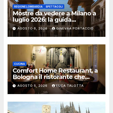
REGIONE LOMBARDIA
SPETTACOLI
Mostre da vedere a Milano a
luglio 2026: la guida
aggiornata
AGOSTO 6, 2026
GINEVRA PORTACCIO
CUCINA
Comfort Home Restaurant, a
Bologna il ristorante che
trasforma l’ospitalità in
AGOSTO 5, 2026
LUCA TALOTTA
un’esperienza di casa