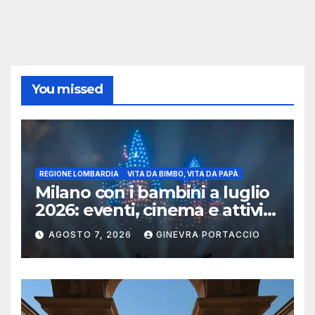
You missed
REGIONE LOMBARDIA
VITA DA BIMBO, VITA DA PAPÀ
Milano con i bambini a luglio
2026: eventi, cinema e attività
per famiglie
AGOSTO 7, 2026
GINEVRA PORTACCIO