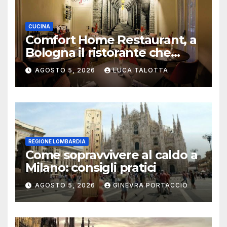
CUCINA
Comfort Home Restaurant, a
Bologna il ristorante che
trasforma l’ospitalità in
AGOSTO 5, 2026
LUCA TALOTTA
un’esperienza di casa
REGIONE LOMBARDIA
Come sopravvivere al caldo a
Milano: consigli pratici
AGOSTO 5, 2026
GINEVRA PORTACCIO