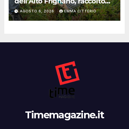
dell’Alto Frignano, raccolto
buono e clima da monitorare
AGOSTO 6, 2026
EMMA CITTERIO
Timemagazine.it