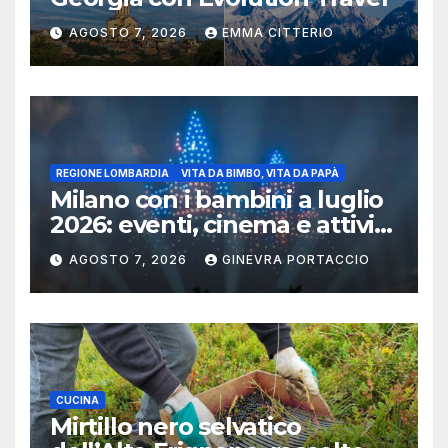
AGOSTO 7, 2026
EMMA CITTERIO
REGIONE LOMBARDIA
VITA DA BIMBO, VITA DA PAPÀ
Milano con i bambini a luglio
2026: eventi, cinema e attività
per famiglie
AGOSTO 7, 2026
GINEVRA PORTACCIO
CUCINA
Mirtillo nero selvatico