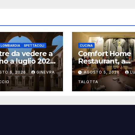
E LOMBARDIA
SPETTACOLI
CUCINA
re da vedere a
Comfort Home
no a luglio 2026:
Restaurant, a
uida aggiornata
Bologna il risto
STO 6, 2026
GINEVRA
AGOSTO 5, 2026
L
che trasforma
l’ospitalità in
CCIO
TALOTTA
un’esperienza d
casa