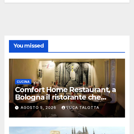
You missed
CUCINA
Comfort Home Restaurant, a
Bologna il ristorante che
trasforma l’ospitalità in
AGOSTO 5, 2026
LUCA TALOTTA
un’esperienza di casa