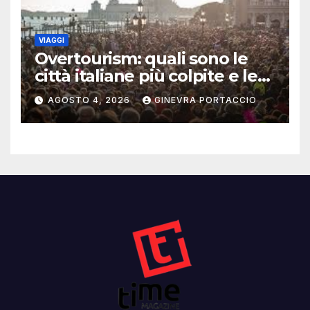
VIAGGI
Overtourism: quali sono le
città italiane più colpite e le
alternative da scegliere
AGOSTO 4, 2026
GINEVRA PORTACCIO