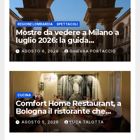
REGIONE LOMBARDIA
SPETTACOLI
Mostre da vedere a Milano a
luglio 2026: la guida
aggiornata
AGOSTO 6, 2026
GINEVRA PORTACCIO
CUCINA
Comfort Home Restaurant, a
Bologna il ristorante che
trasforma l’ospitalità in
AGOSTO 5, 2026
LUCA TALOTTA
un’esperienza di casa