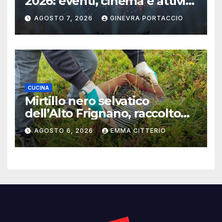
2026: eventi, cinema e attività
per famiglie
AGOSTO 7, 2026
GINEVRA PORTACCIO
CUCINA
Mirtillo nero selvatico
dell’Alto Frignano, raccolto
buono e clima da monitorare
AGOSTO 6, 2026
EMMA CITTERIO