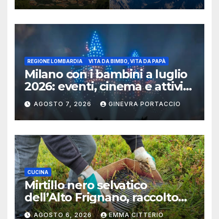
REGIONE LOMBARDIA
VITA DA BIMBO, VITA DA PAPÀ
Milano con i bambini a luglio
2026: eventi, cinema e attività
per famiglie
AGOSTO 7, 2026
GINEVRA PORTACCIO
CUCINA
Mirtillo nero selvatico
dell’Alto Frignano, raccolto
buono e clima da monitorare
AGOSTO 6, 2026
EMMA CITTERIO