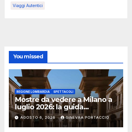
Viaggi Autentici
You missed
REGIONE LOMBARDIA
SPETTACOLI
Mostre da vedere a Milano a
luglio 2026: la guida
aggiornata
AGOSTO 6, 2026
GINEVRA PORTACCIO