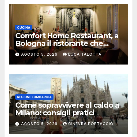
CUCINA
Comfort Home Restaurant, a
Bologna il ristorante che
trasforma l’ospitalità in
AGOSTO 5, 2026
LUCA TALOTTA
un’esperienza di casa
REGIONE LOMBARDIA
Come sopravvivere al caldo a
Milano: consigli pratici
AGOSTO 5, 2026
GINEVRA PORTACCIO