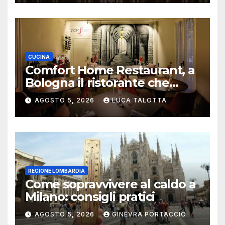
CUCINA
Comfort Home Restaurant, a
Bologna il ristorante che
trasforma l’ospitalità in
AGOSTO 5, 2026
LUCA TALOTTA
un’esperienza di casa
REGIONE LOMBARDIA
Come sopravvivere al caldo a
Milano: consigli pratici
AGOSTO 5, 2026
GINEVRA PORTACCIO