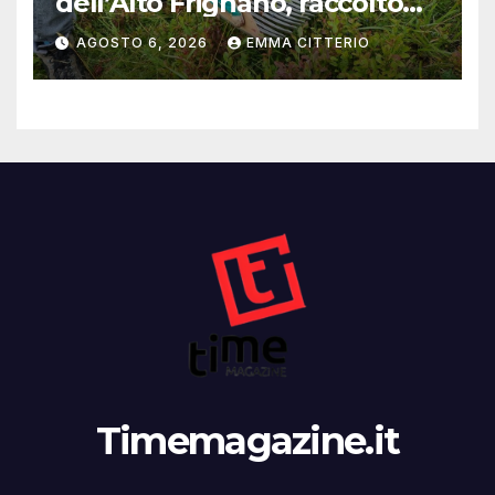
dell’Alto Frignano, raccolto
buono e clima da monitorare
AGOSTO 6, 2026
EMMA CITTERIO
Timemagazine.it