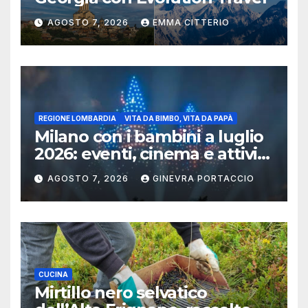
AGOSTO 7, 2026
EMMA CITTERIO
REGIONE LOMBARDIA
VITA DA BIMBO, VITA DA PAPÀ
Milano con i bambini a luglio
2026: eventi, cinema e attività
per famiglie
AGOSTO 7, 2026
GINEVRA PORTACCIO
CUCINA
Mirtillo nero selvatico