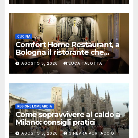
CUCINA
Comfort Home Restaurant, a
Bologna il ristorante che
trasforma l’ospitalità in
AGOSTO 5, 2026
LUCA TALOTTA
un’esperienza di casa
REGIONE LOMBARDIA
Come sopravvivere al caldo a
Milano: consigli pratici
AGOSTO 5, 2026
GINEVRA PORTACCIO