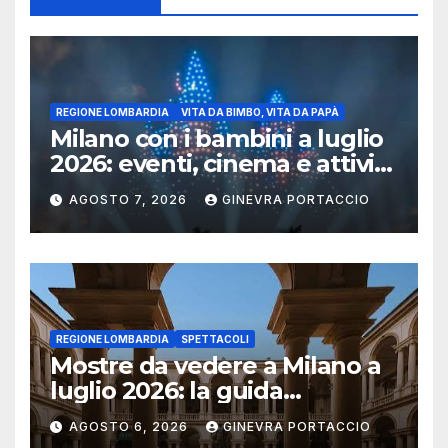
REGIONE LOMBARDIA
VITA DA BIMBO, VITA DA PAPÀ
Milano con i bambini a luglio
2026: eventi, cinema e attività
per famiglie
AGOSTO 7, 2026
GINEVRA PORTACCIO
REGIONE LOMBARDIA
SPETTACOLI
Mostre da vedere a Milano a
luglio 2026: la guida
aggiornata
AGOSTO 6, 2026
GINEVRA PORTACCIO