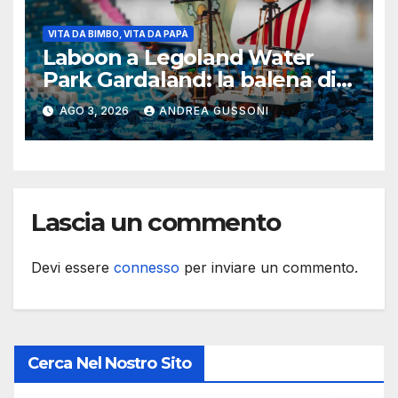
VITA DA BIMBO, VITA DA PAPÀ
Laboon a Legoland Water
Park Gardaland: la balena di
One Piece arriva in formato
AGO 3, 2026
ANDREA GUSSONI
Lego
Lascia un commento
Devi essere
connesso
per inviare un commento.
Cerca Nel Nostro Sito