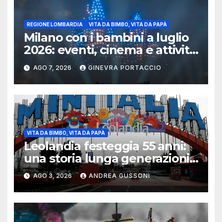
REGIONE LOMBARDIA
VITA DA BIMBO, VITA DA PAPÀ
Milano con i bambini a luglio
2026: eventi, cinema e attività
per famiglie
AGO 7, 2026
GINEVRA PORTACCIO
VITA DA BIMBO, VITA DA PAPÀ
Leolandia festeggia 55 anni:
una storia lunga generazioni
tra ricordi, innovazione e
AGO 3, 2026
ANDREA GUSSONI
nuovi investimenti