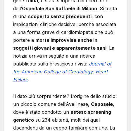
gene
Lmna
, è stata scoperta dai ricercatori
dell’
Ospedale San Raffaele di Milano
. Si tratta
di una
scoperta senza precedenti
, con
implicazioni cliniche decisive, perché associata
a una forma grave di cardiomiopatia che può
portare a
morte improvvisa anche in
soggetti giovani e apparentemente sani
. La
notizia arriva in seguito a una ricerca
pubblicata sulla prestigiosa rivista
Journal of
the American College of Cardiology: Heart
Failure
.
Il dato più sorprendente? L’origine dello studio:
un piccolo comune dell’Avellinese,
Caposele
,
dove è stato condotto un
esteso screening
genetico
su 234 abitanti, molti dei quali
discendenti da un ceppo familiare comune. La