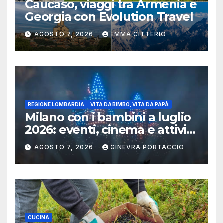
Caucaso, viaggi tra Armenia e
Georgia con Evolution Travel
AGOSTO 7, 2026
EMMA CITTERIO
REGIONE LOMBARDIA
VITA DA BIMBO, VITA DA PAPÀ
Milano con i bambini a luglio
2026: eventi, cinema e attività
per famiglie
AGOSTO 7, 2026
GINEVRA PORTACCIO
CUCINA