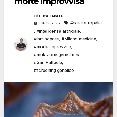
morte improvvisa
Di
Luca Talotta
#cardiomiopatia
LUG 18, 2025
,
#intelligenza artificiale
,
#laminopatie
,
#Milano medicina
,
#morte improvvisa
,
#mutazione gene Lmna
,
#San Raffaele
,
#screening genetico