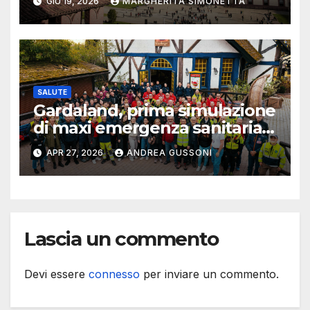
GIU 19, 2026
MARGHERITA SIMONETTA
wellness
SALUTE
Gardaland, prima simulazione
di maxi emergenza sanitaria
con l’Università La Sapienza
APR 27, 2026
ANDREA GUSSONI
Lascia un commento
Devi essere
connesso
per inviare un commento.