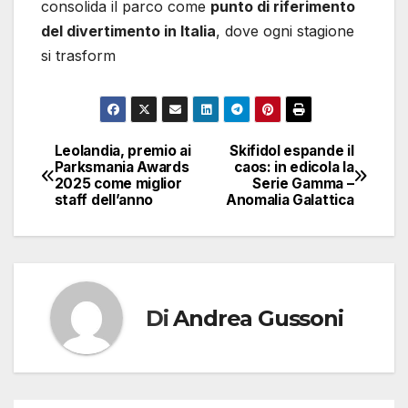
consolida il parco come
punto di riferimento
del divertimento in Italia
, dove ogni stagione
si trasform
Leolandia, premio ai
Skifidol espande il
Navigazione
Parksmania Awards
caos: in edicola la
2025 come miglior
Serie Gamma –
articoli
staff dell’anno
Anomalia Galattica
Di
Andrea Gussoni