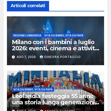
Articoli correlati
REGIONE LOMBARDIA
VITA DA BIMBO, VITA DA PAPÀ
Milano con i bambini a luglio
2026: eventi, cinema e attività
per famiglie
AGO 7, 2026
GINEVRA PORTACCIO
VITA DA BIMBO, VITA DA PAPÀ
Leolandia festeggia 55 anni:
una storia lunga generazioni
tra ricordi, innovazione e