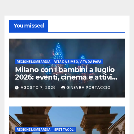
You missed
REGIONE LOMBARDIA
VITA DA BIMBO, VITA DA PAPÀ
Milano con i bambini a luglio
2026: eventi, cinema e attività
per famiglie
AGOSTO 7, 2026
GINEVRA PORTACCIO
REGIONE LOMBARDIA
SPETTACOLI