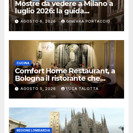
Mostre da vedere a Milano a
luglio 2026: la guida
aggiornata
AGOSTO 6, 2026
GINEVRA PORTACCIO
CUCINA
Comfort Home Restaurant, a
Bologna il ristorante che
trasforma l’ospitalità in
AGOSTO 5, 2026
LUCA TALOTTA
un’esperienza di casa
REGIONE LOMBARDIA