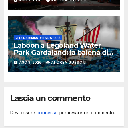
AGO 3, 2026
ANDREA GUSSONI
nuovi investimenti
VITA DA BIMBO, VITA DA PAPÀ
Laboon a Legoland Water
Park Gardaland: la balena di
One Piece arriva in formato
AGO 3, 2026
ANDREA GUSSONI
Lego
Lascia un commento
Devi essere
connesso
per inviare un commento.