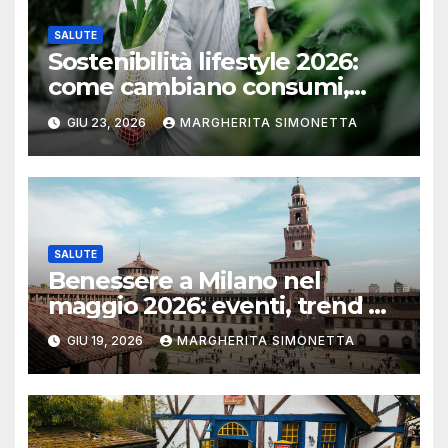
SALUTE
Sostenibilità lifestyle 2026:
come cambiano consumi,
moda e mobilità
GIU 23, 2026
MARGHERITA SIMONETTA
SALUTE
Benessere a Milano nel
maggio 2026: eventi, trend e
nuovi spazi dedicati al
GIU 19, 2026
MARGHERITA SIMONETTA
wellness