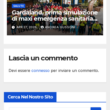
SALUTE
Gardaland, prima simulazione
di maxi emergenza sanitaria
con l’Università La Sapienza
APR 27, 2026
ANDREA GUSSONI
Lascia un commento
Devi essere
connesso
per inviare un commento.
Cerca Nel Nostro Sito