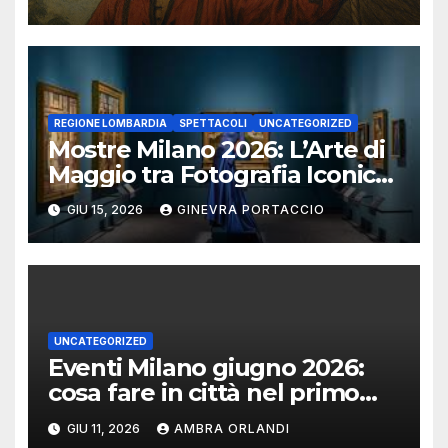
REGIONE LOMBARDIA
SPETTACOLI
UNCATEGORIZED
Mostre Milano 2026: L’Arte di
Maggio tra Fotografia Iconica
e Installazioni Immersive
GIU 15, 2026
GINEVRA PORTACCIO
UNCATEGORIZED
Eventi Milano giugno 2026:
cosa fare in città nel primo
mese d’estate
GIU 11, 2026
AMBRA ORLANDI