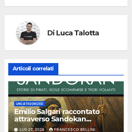
Di
Luca Talotta
Articoli correlati
UNCATEGORIZED
Emilio Salgari raccontato
attraverso Sandokan
(seconda ed ultima parte)
LUG 23, 2026
FRANCESCO BELLINI