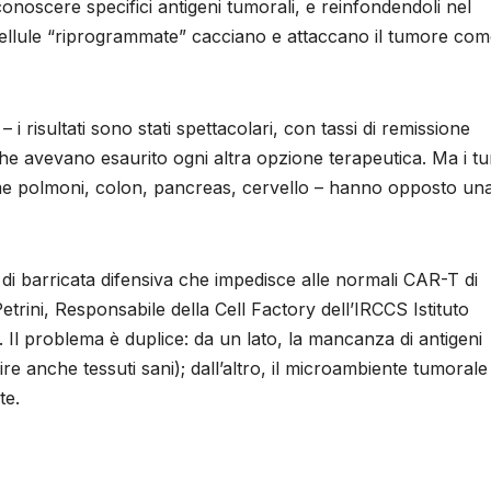
noscere specifici antigeni tumorali, e reinfondendoli nel
 cellule “riprogrammate” cacciano e attaccano il tumore co
i risultati sono stati spettacolari, con tassi di remissione
e avevano esaurito ogni altra opzione terapeutica. Ma i t
ome polmoni, colon, pancreas, cervello – hanno opposto un
 di barricata difensiva che impedisce alle normali CAR-T di
Petrini, Responsabile della Cell Factory dell’IRCCS Istituto
Il problema è duplice: da un lato, la mancanza di antigeni
re anche tessuti sani); dall’altro, il microambiente tumorale
te.