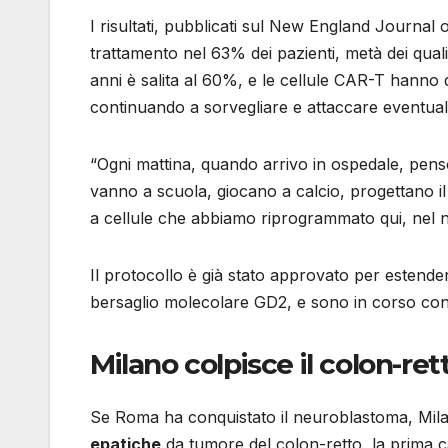
I risultati, pubblicati sul New England Journal 
trattamento nel 63% dei pazienti, metà dei qual
anni è salita al 60%, e le cellule CAR-T hanno d
continuando a sorvegliare e attaccare eventuali
“Ogni mattina, quando arrivo in ospedale, penso 
vanno a scuola, giocano a calcio, progettano il l
a cellule che abbiamo riprogrammato qui, nel n
Il protocollo è già stato approvato per estender
bersaglio molecolare GD2, e sono in corso cont
Milano colpisce il colon-ret
Se Roma ha conquistato il neuroblastoma, Mila
epatiche
da tumore del colon-retto, la prima c