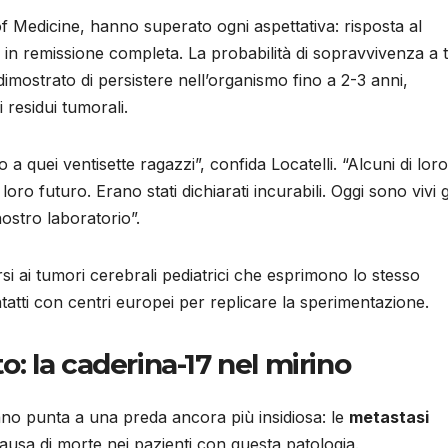
of Medicine, hanno superato ogni aspettativa: risposta al
i in remissione completa. La probabilità di sopravvivenza a 
imostrato di persistere nell’organismo fino a 2-3 anni,
 residui tumorali.
a quei ventisette ragazzi”, confida Locatelli. “Alcuni di loro
oro futuro. Erano stati dichiarati incurabili. Oggi sono vivi 
ostro laboratorio”.
si ai tumori cerebrali pediatrici che esprimono lo stesso
atti con centri europei per replicare la sperimentazione.
to: la caderina-17 nel mirino
no punta a una preda ancora più insidiosa: le
metastasi
ausa di morte nei pazienti con questa patologia.