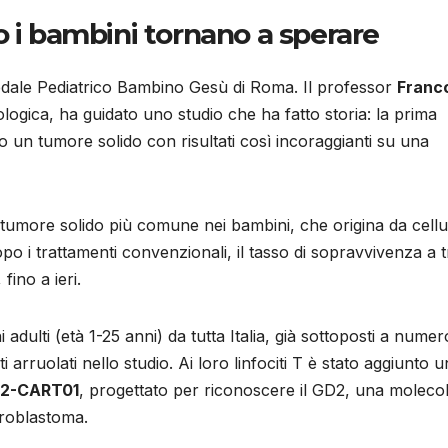
o i bambini tornano a sperare
spedale Pediatrico Bambino Gesù di Roma. Il professor
Franc
ologica, ha guidato uno studio che ha fatto storia: la prima
 un tumore solido con risultati così incoraggianti su una
il tumore solido più comune nei bambini, che origina da cellu
o i trattamenti convenzionali, il tasso di sopravvivenza a t
fino a ieri.
i adulti (età 1-25 anni) da tutta Italia, già sottoposti a numer
 arruolati nello studio. Ai loro linfociti T è stato aggiunto u
2-CART01
, progettato per riconoscere il GD2, una moleco
uroblastoma.