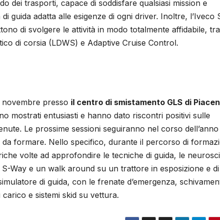
o dei trasporti, capace di soddisfare qualsiasi mission e
 guida adatta alle esigenze di ogni driver. Inoltre, l’Iveco 
ono di svolgere le attività in modo totalmente affidabile, tra
ico di corsia (LDWS) e Adaptive Cruise Control.
 14 novembre presso
il centro di smistamento GLS di Piace
no mostrati entusiasti e hanno dato riscontri positivi sulle
nute. Le prossime sessioni seguiranno nel corso dell’anno
 da formare. Nello specifico, durante il percorso di formaz
eoriche volte ad approfondire le tecniche di guida, le neuros
co S-Way e un walk around su un trattore in esposizione e di
l simulatore di guida, con le frenate d’emergenza, schivamen
i carico e sistemi skid su vettura.