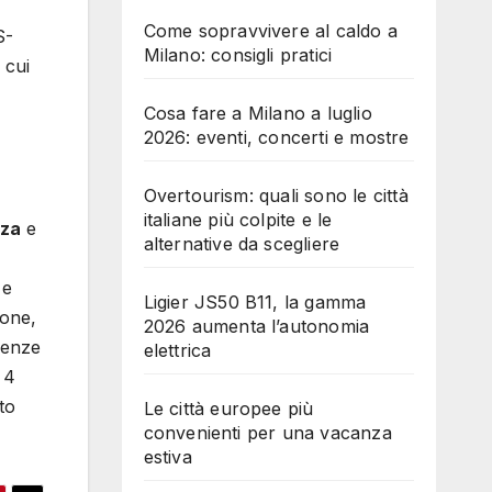
Come sopravvivere al caldo a
S-
Milano: consigli pratici
 cui
Cosa fare a Milano a luglio
2026: eventi, concerti e mostre
Overtourism: quali sono le città
italiane più colpite e le
nza
e
alternative da scegliere
 e
Ligier JS50 B11, la gamma
ione,
2026 aumenta l’autonomia
cienze
elettrica
 4
to
Le città europee più
convenienti per una vacanza
estiva