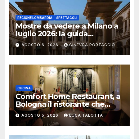
REGIONE LOMBARDIA
SPETTACOLI
Mostre da vedere a Milano a
luglio 2026: la guida
aggiornata
AGOSTO 6, 2026
GINEVRA PORTACCIO
CUCINA
Comfort Home Restaurant, a
Bologna il ristorante che
trasforma l’ospitalità in
AGOSTO 5, 2026
LUCA TALOTTA
un’esperienza di casa