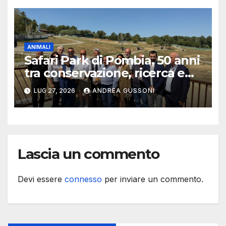
ANIMALI
Safari Park di Pombia, 50 anni
tra conservazione, ricerca e
divertimento: celebrato
LUG 27, 2026
ANDREA GUSSONI
l’anniversario
Lascia un commento
Devi essere
connesso
per inviare un commento.