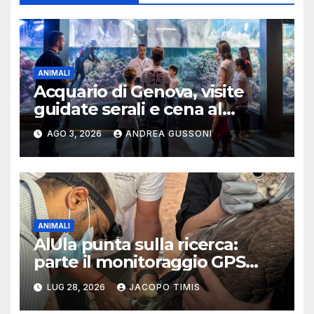
ANIMALI
Acquario di Genova, visite
guidate serali e cena al
tramonto: l’esperienza
AGO 3, 2026
ANDREA GUSSONI
speciale dell’estate
ANIMALI
AlUla punta sulla ricerca:
parte il monitoraggio GPS
dell’avvoltoio nubiano per
LUG 28, 2026
JACOPO TIMIS
proteggere la biodiversità