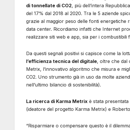
di tonnellate di CO2
, più dell’intera Repubblic
del 17% dal 2018 al 2020. Tra le 5 aziende spicc
grazie al maggior peso delle fonti energetiche ri
data center. Ricordiamo infatti che Internet prod
realizzare siti web e app, sia per i combustibili 
Da questi segnali positivi si capisce come la l
l’efficienza tecnica del digitale
, oltre che da
Metrix, l’innovativo algoritmo che misura e miglio
CO2. Uno strumento già in uso da molte aziende a
nell’ultimo bilancio di sostenibilità).
La ricerca di Karma Metrix
è stata presentata 
(ideatore del progetto Karma Metrix) e Robert
“Risparmiare o compensare questo è il dilemma ne