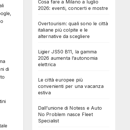
Cosa fare a Milano a luglio
li
2026: eventi, concerti e mostre
oogle,
ro
Overtourism: quali sono le città
italiane più colpite e le
alternative da scegliere
Ligier JS50 B11, la gamma
2026 aumenta l’autonomia
rma
elettrica
ni di
ito
Le città europee più
convenienti per una vacanza
estiva
ini
Dall’unione di Notess e Auto
No Problem nasce Fleet
Specialist
tale