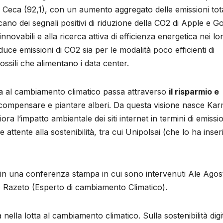
a Ceca (92,1), con un aumento aggregato delle emissioni tota
ano dei segnali positivi di riduzione della CO2 di Apple e G
nnovabili e alla ricerca attiva di efficienza energetica nei lo
uce emissioni di CO2 sia per le modalità poco efficienti di
fossili che alimentano i data center.
otta al cambiamento climatico passa attraverso
il risparmio e
l compensare e piantare alberi. Da questa visione nasce Ka
ra l’impatto ambientale dei siti internet in termini di emissio
ttente alla sostenibilità, tra cui Unipolsai (che lo ha inser
in una conferenza stampa in cui sono intervenuti Ale Agost
o Razeto (Esperto di cambiamento Climatico).
lla lotta al cambiamento climatico. Sulla sostenibilità digi