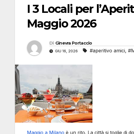
I 3 Locali per l’Aper
Maggio 2026
Di
Ginevra Portaccio
#aperitivo amici
,
#M
GIU 16, 2026
Maggio a Milano
è un rito. La città si toglie di d