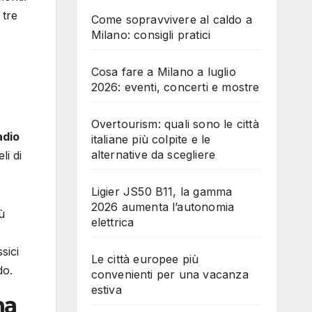
 tre
Come sopravvivere al caldo a
Milano: consigli pratici
Cosa fare a Milano a luglio
2026: eventi, concerti e mostre
Overtourism: quali sono le città
adio
italiane più colpite e le
alternative da scegliere
li di
Ligier JS50 B11, la gamma
2026 aumenta l’autonomia
ù
elettrica
sici
Le città europee più
do.
convenienti per una vacanza
estiva
na