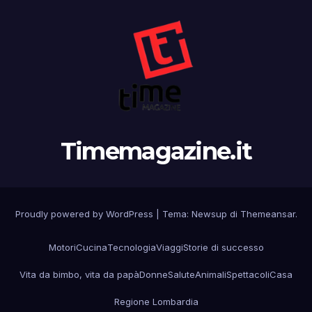
Timemagazine.it
Proudly powered by WordPress
|
Tema:
Newsup
di
Themeansar
.
Motori
Cucina
Tecnologia
Viaggi
Storie di successo
Vita da bimbo, vita da papà
Donne
Salute
Animali
Spettacoli
Casa
Regione Lombardia