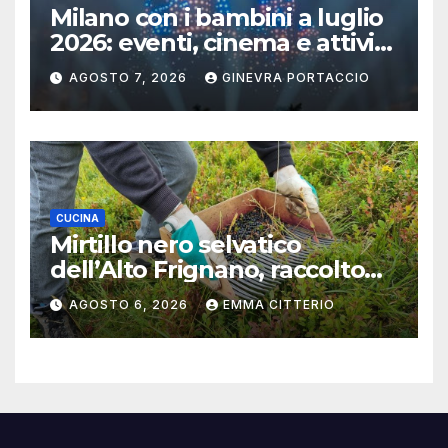
Milano con i bambini a luglio
2026: eventi, cinema e attività
per famiglie
AGOSTO 7, 2026
GINEVRA PORTACCIO
CUCINA
Mirtillo nero selvatico
dell’Alto Frignano, raccolto
buono e clima da monitorare
AGOSTO 6, 2026
EMMA CITTERIO