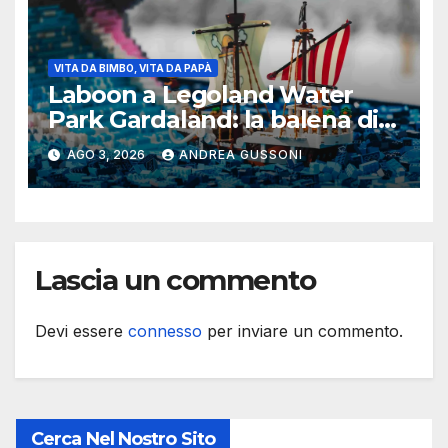
VITA DA BIMBO, VITA DA PAPÀ
Laboon a Legoland Water
Park Gardaland: la balena di
One Piece arriva in formato
AGO 3, 2026
ANDREA GUSSONI
Lego
Lascia un commento
Devi essere
connesso
per inviare un commento.
Cerca Nel Nostro Sito