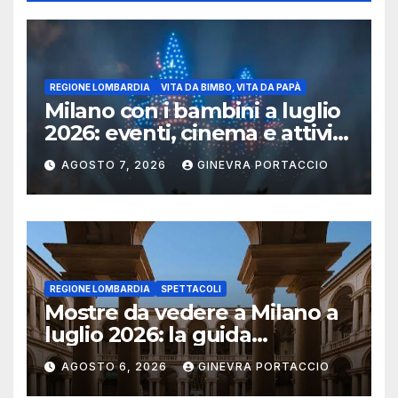
REGIONE LOMBARDIA
VITA DA BIMBO, VITA DA PAPÀ
Milano con i bambini a luglio
2026: eventi, cinema e attività
per famiglie
AGOSTO 7, 2026
GINEVRA PORTACCIO
REGIONE LOMBARDIA
SPETTACOLI
Mostre da vedere a Milano a
luglio 2026: la guida
aggiornata
AGOSTO 6, 2026
GINEVRA PORTACCIO