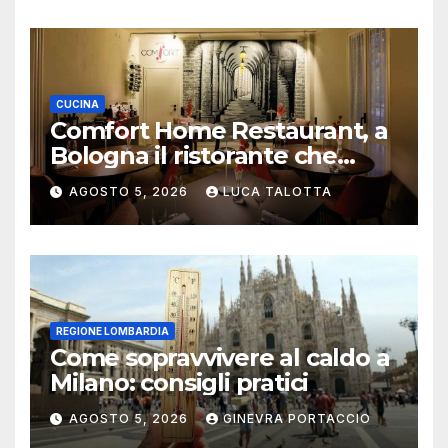
CUCINA
Comfort Home Restaurant, a
Bologna il ristorante che
trasforma l’ospitalità in
AGOSTO 5, 2026
LUCA TALOTTA
un’esperienza di casa
REGIONE LOMBARDIA
Come sopravvivere al caldo a
Milano: consigli pratici
AGOSTO 5, 2026
GINEVRA PORTACCIO