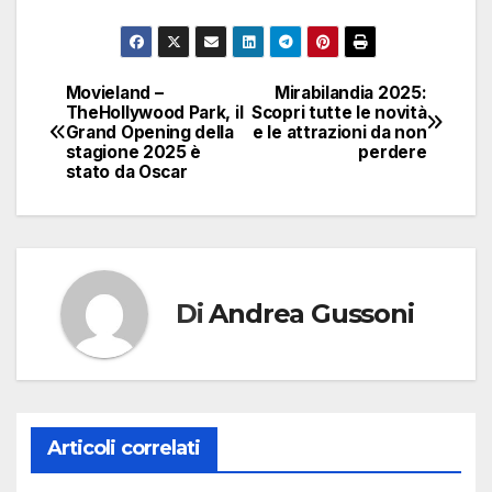
Movieland –
Mirabilandia 2025:
Navigazione
TheHollywood Park, il
Scopri tutte le novità
Grand Opening della
e le attrazioni da non
articoli
stagione 2025 è
perdere
stato da Oscar
Di
Andrea Gussoni
Articoli correlati