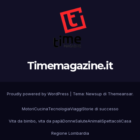
Timemagazine.it
Proudly powered by WordPress
|
Tema:
Newsup
di
Themeansar
.
Motori
Cucina
Tecnologia
Viaggi
Storie di successo
Vita da bimbo, vita da papà
Donne
Salute
Animali
Spettacoli
Casa
Regione Lombardia