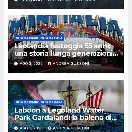
VITA DA BIMBO, VITA DA PAPÀ
Leolandia festeggia 55 anni:
una storia lunga generazioni
tra ricordi, innovazione e
AGO 3, 2026
ANDREA GUSSONI
nuovi investimenti
VITA DA BIMBO, VITA DA PAPÀ
Laboon a Legoland Water
Park Gardaland: la balena di
One Piece arriva in formato
AGO 3, 2026
ANDREA GUSSONI