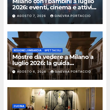
Milano con i bambini a luglio
2026: eventi, cinema e attività
per famiglie
AGOSTO 7, 2026
GINEVRA PORTACCIO
REGIONE LOMBARDIA
SPETTACOLI
Mostre da vedere a Milano a
luglio 2026: la guida
aggiornata
AGOSTO 6, 2026
GINEVRA PORTACCIO
CUCINA