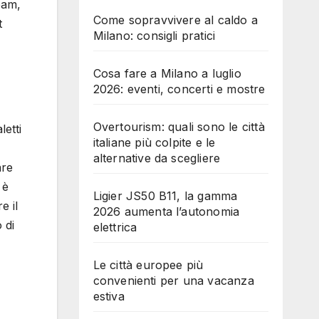
eam,
Come sopravvivere al caldo a
t
Milano: consigli pratici
Cosa fare a Milano a luglio
2026: eventi, concerti e mostre
Overtourism: quali sono le città
letti
italiane più colpite e le
alternative da scegliere
are
 è
Ligier JS50 B11, la gamma
e il
2026 aumenta l’autonomia
 di
elettrica
Le città europee più
convenienti per una vacanza
estiva