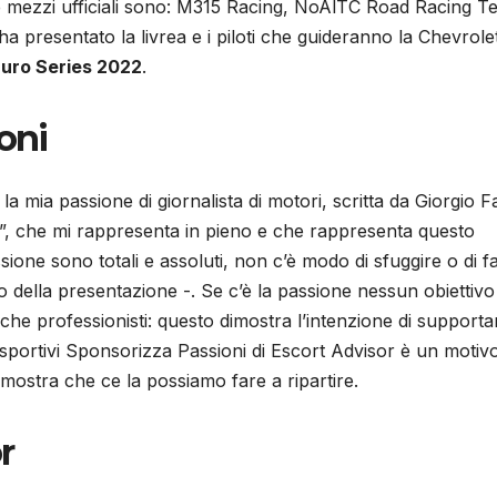
e e mezzi ufficiali sono: M315 Racing, NoAlTC Road Racing T
ha presentato la livrea e i piloti che guideranno la Chevrole
uro Series 2022
.
oni
 mia passione di giornalista di motori, scritta da Giorgio Fa
ox”, che mi rappresenta in pieno e che rappresenta questo
sione sono totali e assoluti, non c’è modo di sfuggire o di f
zio della presentazione -. Se c’è la passione nessun obiettivo
i che professionisti: questo dimostra l’intenzione di supportar
oi sportivi Sponsorizza Passioni di Escort Advisor è un motivo
ostra che ce la possiamo fare a ripartire.
r