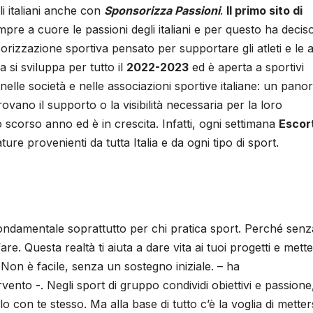
gli italiani anche con
Sponsorizza Passioni
.
Il primo sito di
mpre a cuore le passioni degli italiani e per questo ha deciso
orizzazione sportiva pensato per supportare gli atleti e le a
a si sviluppa per tutto il
2022-2023
ed è aperta a sportivi
nelle società e nelle associazioni sportive italiane: un pan
vano il supporto o la visibilità necessaria per la loro
lo scorso anno ed è in crescita. Infatti, ogni settimana
Escor
ure provenienti da tutta Italia e da ogni tipo di sport.
ondamentale soprattutto per chi pratica sport. Perché sen
re. Questa realtà ti aiuta a dare vita ai tuoi progetti e mette
 Non è facile, senza un sostegno iniziale. – ha
rvento -. Negli sport di gruppo condividi obiettivi e passione
lo con te stesso. Ma alla base di tutto c’è la voglia di metters