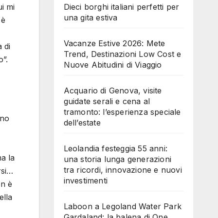
Dieci borghi italiani perfetti per
ui mi
una gita estiva
 è
Vacanze Estive 2026: Mete
 di
Trend, Destinazioni Low Cost e
o”.
Nuove Abitudini di Viaggio
Acquario di Genova, visite
guidate serali e cena al
tramonto: l’esperienza speciale
ono
dell’estate
Leolandia festeggia 55 anni:
ma la
una storia lunga generazioni
tra ricordi, innovazione e nuovi
rsi…
investimenti
on è
ella
Laboon a Legoland Water Park
Gardaland: la balena di One