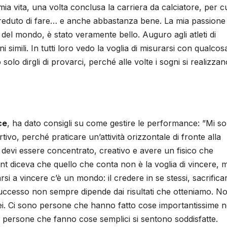
ia vita, una volta conclusa la carriera da calciatore, per c
creduto di fare… e anche abbastanza bene. La mia passione
to del mondo, è stato veramente bello. Auguro agli atleti di
 simili. In tutti loro vedo la voglia di misurarsi con qualcosa
olo dirgli di provarci, perché alle volte i sogni si realizzan
ce
, ha dato consigli su come gestire le performance: ”Mi s
vo, perché praticare un’attività orizzontale di fronte alla
: devi essere concentrato, creativo e avere un fisico che
ant diceva che quello che conta non è la voglia di vincere, 
rsi a vincere c’è un mondo: il credere in se stessi, sacrifica
 successo non sempre dipende dai risultati che otteniamo. N
fei. Ci sono persone che hanno fatto cose importantissime n
, persone che fanno cose semplici si sentono soddisfatte.