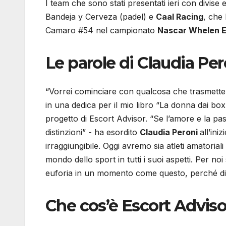
I team che sono stati presentati ieri con divis
Bandeja y Cerveza (padel) e
Caal Racing
, che 
Camaro #54 nel campionato
Nascar Whelen E
Le parole di Claudia Per
“Vorrei cominciare con qualcosa che trasmette la
in una dedica per il mio libro “La donna dai b
progetto di Escort Advisor. “Se l’amore e la pas
distinzioni” - ha esordito
Claudia Peroni
all’ini
irraggiungibile. Oggi avremo sia atleti amatorial
mondo dello sport in tutti i suoi aspetti. Per n
euforia in un momento come questo, perché dim
Che cos’è Escort Adviso