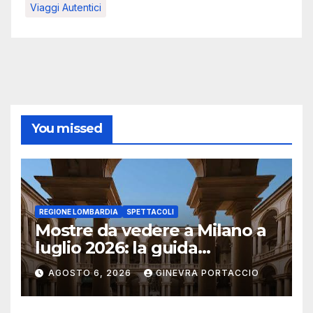
Viaggi Autentici
You missed
REGIONE LOMBARDIA
SPETTACOLI
Mostre da vedere a Milano a
luglio 2026: la guida
aggiornata
AGOSTO 6, 2026
GINEVRA PORTACCIO