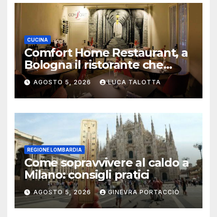
CUCINA
Comfort Home Restaurant, a
Bologna il ristorante che
trasforma l’ospitalità in
AGOSTO 5, 2026
LUCA TALOTTA
un’esperienza di casa
REGIONE LOMBARDIA
Come sopravvivere al caldo a
Milano: consigli pratici
AGOSTO 5, 2026
GINEVRA PORTACCIO