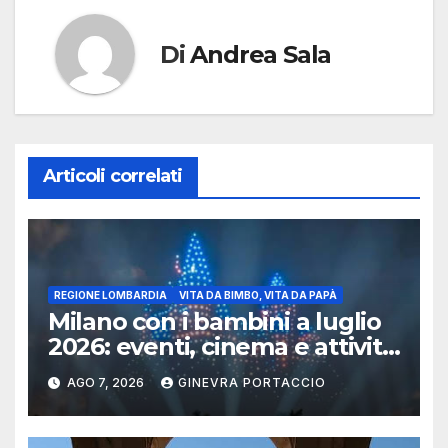
Di
Andrea Sala
Articoli correlati
REGIONE LOMBARDIA
VITA DA BIMBO, VITA DA PAPÀ
Milano con i bambini a luglio
2026: eventi, cinema e attività
per famiglie
AGO 7, 2026
GINEVRA PORTACCIO