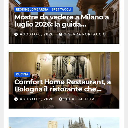
REGIONE LOMBARDIA
SPETTACOLI
Mostre da vedere a Milano a
luglio 2026: la guida
aggiornata
AGOSTO 6, 2026
GINEVRA PORTACCIO
CUCINA
Comfort Home Restaurant, a
Bologna il ristorante che
trasforma l’ospitalità in
AGOSTO 5, 2026
LUCA TALOTTA
un’esperienza di casa