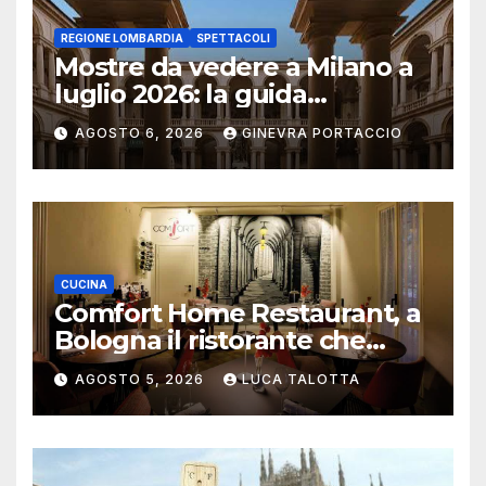
REGIONE LOMBARDIA
SPETTACOLI
Mostre da vedere a Milano a
luglio 2026: la guida
aggiornata
AGOSTO 6, 2026
GINEVRA PORTACCIO
CUCINA
Comfort Home Restaurant, a
Bologna il ristorante che
trasforma l’ospitalità in
AGOSTO 5, 2026
LUCA TALOTTA
un’esperienza di casa