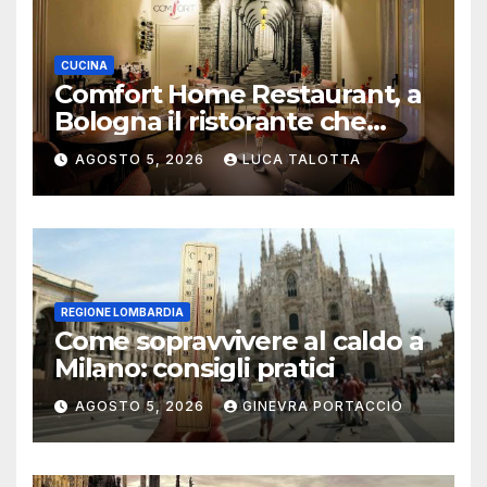
CUCINA
Comfort Home Restaurant, a
Bologna il ristorante che
trasforma l’ospitalità in
AGOSTO 5, 2026
LUCA TALOTTA
un’esperienza di casa
REGIONE LOMBARDIA
Come sopravvivere al caldo a
Milano: consigli pratici
AGOSTO 5, 2026
GINEVRA PORTACCIO