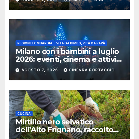
REGIONE LOMBARDIA
VITA DA BIMBO, VITA DA PAPÀ
Milano con i bambini a luglio
2026: eventi, cinema e attività
per famiglie
AGOSTO 7, 2026
GINEVRA PORTACCIO
CUCINA
Mirtillo nero selvatico
dell’Alto Frignano, raccolto
buono e clima da monitorare