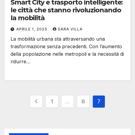
Smart City e trasporto intelligente:
le città che stanno rivoluzionando
la mobilità
APRILE 1, 2025
SARA VILLA
La mobilità urbana sta attraversando una
trasformazione senza precedenti. Con l’aumento
della popolazione nelle metropoli e la necessità di
ridurre…
Paginazione
1
…
6
7
degli
articoli