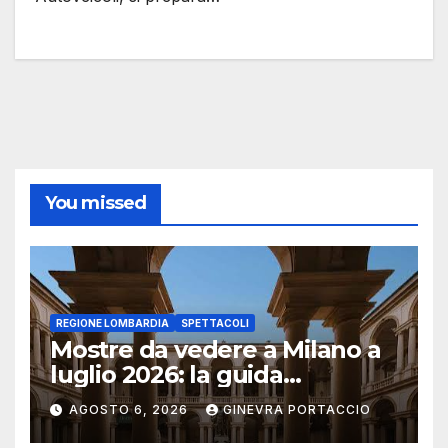
You missed
REGIONE LOMBARDIA
SPETTACOLI
Mostre da vedere a Milano a
luglio 2026: la guida
aggiornata
AGOSTO 6, 2026
GINEVRA PORTACCIO