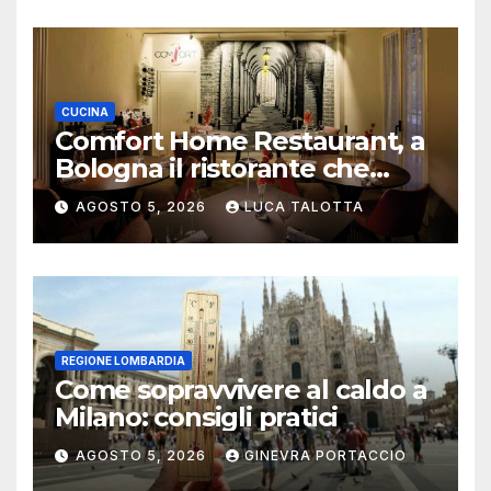
CUCINA
Comfort Home Restaurant, a
Bologna il ristorante che
trasforma l’ospitalità in
AGOSTO 5, 2026
LUCA TALOTTA
un’esperienza di casa
REGIONE LOMBARDIA
Come sopravvivere al caldo a
Milano: consigli pratici
AGOSTO 5, 2026
GINEVRA PORTACCIO