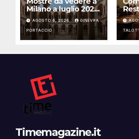
Mostre da vedere a
Com
Milano a luglio 2026:
Rest
la guida aggiornata
Bolo
AGOSTO 6, 2026
GINEVRA
AGO
che 
l’osp
PORTACCIO
TALOT
un’e
cas
Timemagazine.it