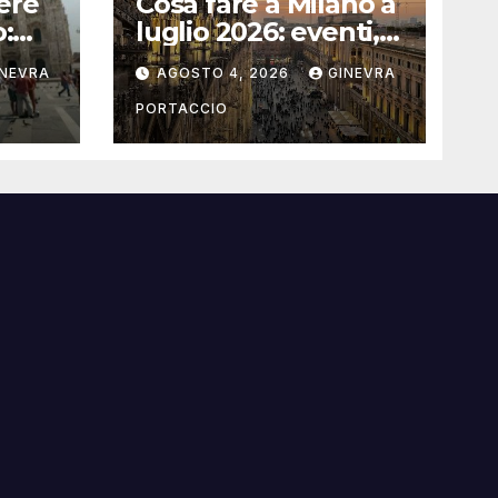
ere
Cosa fare a Milano a
o:
luglio 2026: eventi,
concerti e mostre
INEVRA
AGOSTO 4, 2026
GINEVRA
PORTACCIO