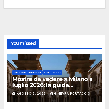
You missed
REGIONE LOMBARDIA
SPETTACOLI
Mostre da vedere a Milano a
luglio 2026: la guida
aggiornata
AGOSTO 6, 2026
GINEVRA PORTACCIO