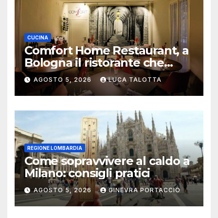
CUCINA
Comfort Home Restaurant, a
Bologna il ristorante che
trasforma l’ospitalità in
AGOSTO 5, 2026
LUCA TALOTTA
un’esperienza di casa
REGIONE LOMBARDIA
Come sopravvivere al caldo a
Milano: consigli pratici
AGOSTO 5, 2026
GINEVRA PORTACCIO