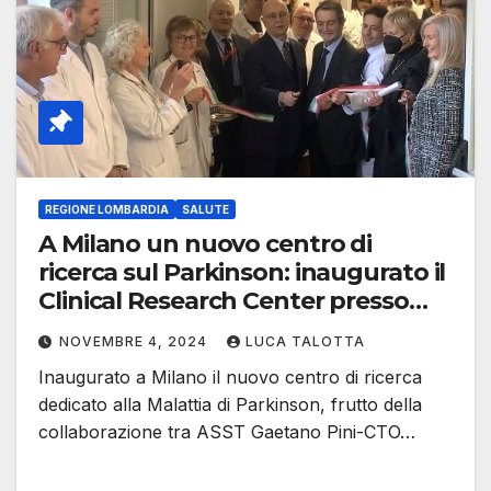
REGIONE LOMBARDIA
SALUTE
A Milano un nuovo centro di
ricerca sul Parkinson: inaugurato il
Clinical Research Center presso
l’ASST Pini-CTO
NOVEMBRE 4, 2024
LUCA TALOTTA
Inaugurato a Milano il nuovo centro di ricerca
dedicato alla Malattia di Parkinson, frutto della
collaborazione tra ASST Gaetano Pini-CTO…