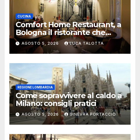
CUCINA
Comfort Home Restaurant, a
Bologna il ristorante che
trasforma l’ospitalità in
AGOSTO 5, 2026
LUCA TALOTTA
un’esperienza di casa
REGIONE LOMBARDIA
Come sopravvivere al caldo a
Milano: consigli pratici
AGOSTO 5, 2026
GINEVRA PORTACCIO