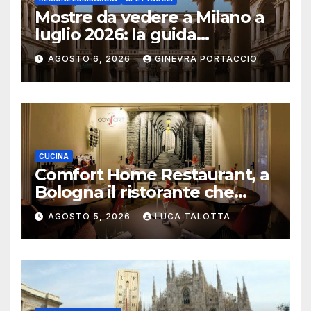
Mostre da vedere a Milano a
luglio 2026: la guida
aggiornata
AGOSTO 6, 2026
GINEVRA PORTACCIO
CUCINA
Comfort Home Restaurant, a
Bologna il ristorante che
trasforma l’ospitalità in
AGOSTO 5, 2026
LUCA TALOTTA
un’esperienza di casa