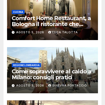
CUCINA
Comfort Home Restaurant, a
Bologna il ristorante che
trasforma l’ospitalità in
AGOSTO 5, 2026
LUCA TALOTTA
un’esperienza di casa
REGIONE LOMBARDIA
Come sopravvivere al caldo a
Milano: consigli pratici
AGOSTO 5, 2026
GINEVRA PORTACCIO