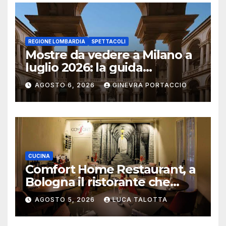
REGIONE LOMBARDIA
SPETTACOLI
Mostre da vedere a Milano a
luglio 2026: la guida
aggiornata
AGOSTO 6, 2026
GINEVRA PORTACCIO
CUCINA
Comfort Home Restaurant, a
Bologna il ristorante che
trasforma l’ospitalità in
AGOSTO 5, 2026
LUCA TALOTTA
un’esperienza di casa