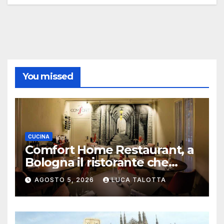
You missed
CUCINA
Comfort Home Restaurant, a
Bologna il ristorante che
trasforma l’ospitalità in
AGOSTO 5, 2026
LUCA TALOTTA
un’esperienza di casa