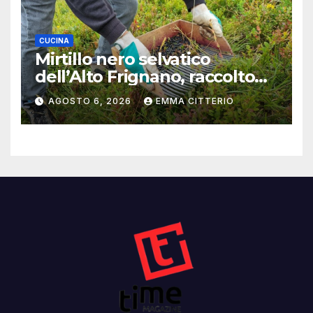
CUCINA
Mirtillo nero selvatico
dell’Alto Frignano, raccolto
buono e clima da monitorare
AGOSTO 6, 2026
EMMA CITTERIO