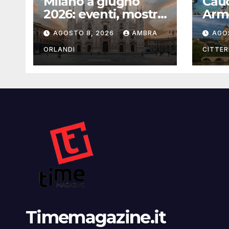
Milano a giugno
Cauc
2026: eventi, mostre
Arme
e luoghi da scoprire
con 
AGOSTO 8, 2026
AMBRA
AGO
ORLANDI
CITTER
Timemagazine.it