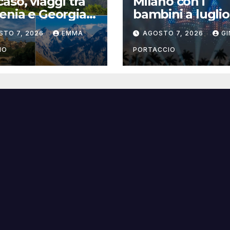
aso, viaggi tra
Milano con i
nia e Georgia
bambini a luglio
Evolution Travel
2026: eventi, c
STO 7, 2026
EMMA
AGOSTO 7, 2026
G
e attività per
famiglie
IO
PORTACCIO