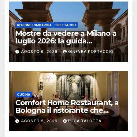
REGIONE LOMBARDIA
SPETTACOLI
Mostre da vedere a Milano a
luglio 2026: la guida
aggiornata
AGOSTO 6, 2026
GINEVRA PORTACCIO
CUCINA
Comfort Home Restaurant, a
Bologna il ristorante che
trasforma l’ospitalità in
AGOSTO 5, 2026
LUCA TALOTTA
un’esperienza di casa