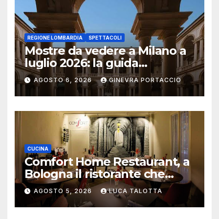
REGIONE LOMBARDIA
SPETTACOLI
Mostre da vedere a Milano a
luglio 2026: la guida
aggiornata
AGOSTO 6, 2026
GINEVRA PORTACCIO
CUCINA
Comfort Home Restaurant, a
Bologna il ristorante che
trasforma l’ospitalità in
AGOSTO 5, 2026
LUCA TALOTTA
un’esperienza di casa