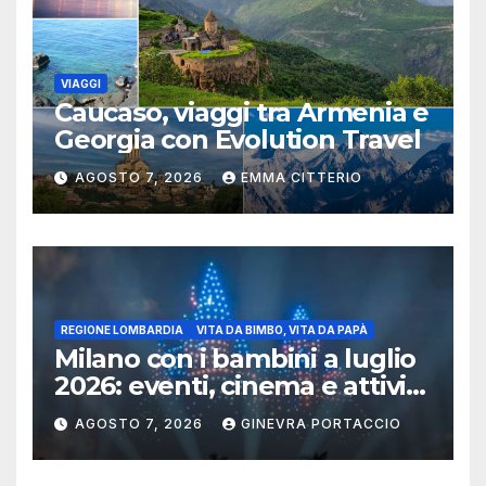
VIAGGI
Caucaso, viaggi tra Armenia e
Georgia con Evolution Travel
AGOSTO 7, 2026
EMMA CITTERIO
REGIONE LOMBARDIA
VITA DA BIMBO, VITA DA PAPÀ
Milano con i bambini a luglio
2026: eventi, cinema e attività
per famiglie
AGOSTO 7, 2026
GINEVRA PORTACCIO