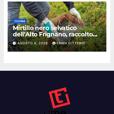
CUCINA
Mirtillo nero selvatico
dell’Alto Frignano, raccolto
buono e clima da monitorare
AGOSTO 6, 2026
EMMA CITTERIO